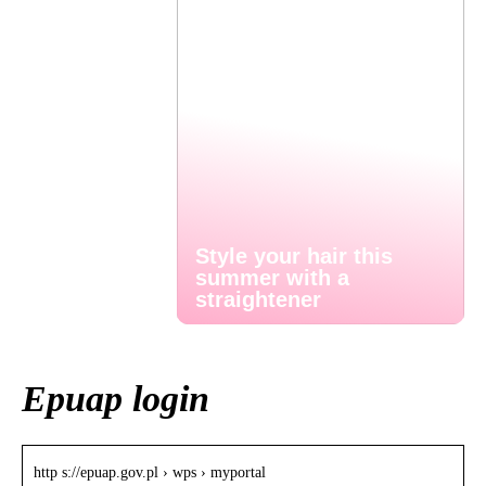
Style your hair this
summer with a
straightener
Epuap login
http s://epuap.gov.pl › wps › myportal