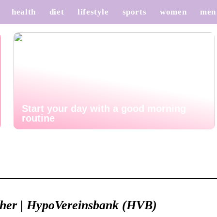
health
diet
lifestyle
sports
women
men
Start your day with a good morning
routine
cher | HypoVereinsbank (HVB)