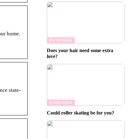
our home.
01/10/2022
Does your hair need some extra
love?
ce state-
17/09/2022
Could roller skating be for you?