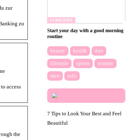
du zur
11/09/2022
 Banking zu
Start your day with a good morning
routine
beauty
health
diet
lifestyle
sports
women
ine
men
info
 to access
7 Tips to Look Your Best and Feel
Beautiful
rough the