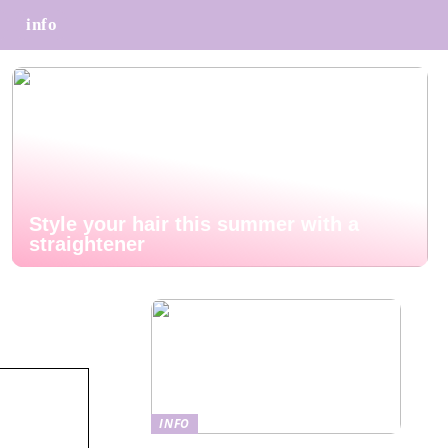
info
Style your hair this summer with a
straightener
INFO